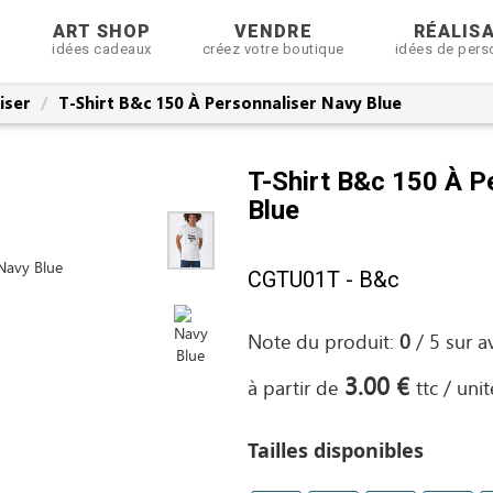
R
ART SHOP
VENDRE
RÉALIS
idées cadeaux
créez votre boutique
idées de pers
iser
T-Shirt B&c 150 À Personnaliser Navy Blue
T-Shirt B&c 150 À P
Blue
CGTU01T - B&c
Note du produit:
0
/
5
sur
a
3.00 €
à partir de
ttc / unit
Tailles disponibles