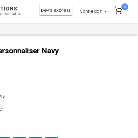
0
ATIONS
Devis express
Connexion
onnalisation
ersonnaliser Navy
vis
é