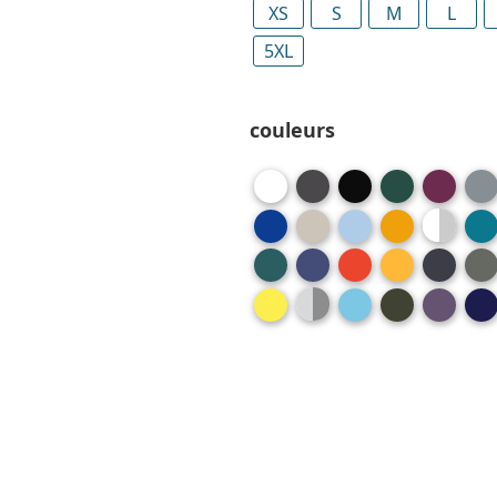
XS
S
M
L
5XL
couleurs