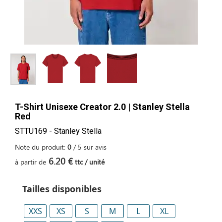
T-Shirt Unisexe Creator 2.0 | Stanley Stella
Red
STTU169 - Stanley Stella
Note du produit:
0
/
5
sur
avis
6.20 €
à partir de
ttc / unité
Tailles disponibles
XXS
XS
S
M
L
XL