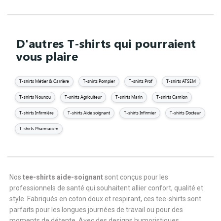
D'autres T-shirts qui pourraient
vous plaire
T-shirts Métier & Carrière
T-shirts Pompier
T-shirts Prof
T-shirts ATSEM
T-shirts Nounou
T-shirts Agriculteur
T-shirts Marin
T-shirts Camion
T-shirts Infirmière
T-shirts Aide soignant
T-shirts Infirmier
T-shirts Docteur
T-shirts Pharmacien
Nos
tee-shirts aide-soignant
sont conçus pour les
professionnels de santé qui souhaitent allier confort, qualité et
style. Fabriqués en coton doux et respirant, ces tee-shirts sont
parfaits pour les longues journées de travail ou pour des
moments de détente. Avec des designs humoristiques,