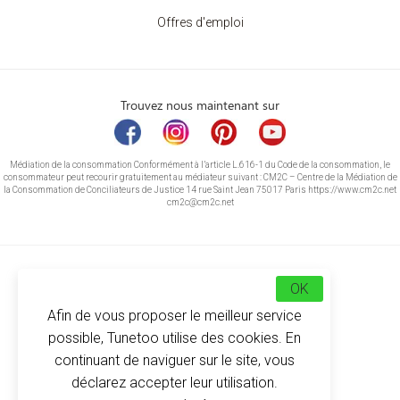
Offres d'emploi
Trouvez nous maintenant sur
Médiation de la consommation Conformément à l’article L.616-1 du Code de la consommation, le
consommateur peut recourir gratuitement au médiateur suivant : CM2C – Centre de la Médiation de
la Consommation de Conciliateurs de Justice 14 rue Saint Jean 75017 Paris https://www.cm2c.net
cm2c@cm2c.net
OK
Afin de vous proposer le meilleur service
possible, Tunetoo utilise des cookies. En
continuant de naviguer sur le site, vous
déclarez accepter leur utilisation.
© Copyright 2026
-
Tunetoo