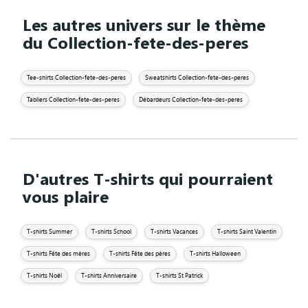
Les autres univers sur le thème
du Collection-fete-des-peres
Tee-shirts Collection-fete-des-peres
Sweatshirts Collection-fete-des-peres
Tabliers Collection-fete-des-peres
Débardeurs Collection-fete-des-peres
D'autres T-shirts qui pourraient
vous plaire
T-shirts Summer
T-shirts School
T-shirts Vacances
T-shirts Saint Valentin
T-shirts Fête des mères
T-shirts Fête des pères
T-shirts Halloween
T-shirts Noël
T-shirts Anniversaire
T-shirts St Patrick