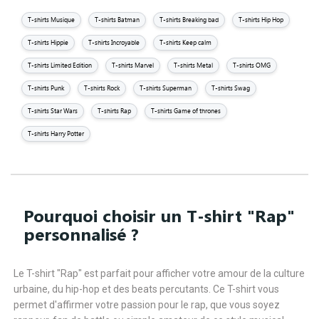
T-shirts Musique
T-shirts Batman
T-shirts Breaking bad
T-shirts Hip Hop
T-shirts Hippie
T-shirts Incroyable
T-shirts Keep calm
T-shirts Limited Edition
T-shirts Marvel
T-shirts Metal
T-shirts OMG
T-shirts Punk
T-shirts Rock
T-shirts Superman
T-shirts Swag
T-shirts Star Wars
T-shirts Rap
T-shirts Game of thrones
T-shirts Harry Potter
Pourquoi choisir un T-shirt "Rap"
personnalisé ?
Le T-shirt "Rap" est parfait pour afficher votre amour de la culture
urbaine, du hip-hop et des beats percutants. Ce T-shirt vous
permet d'affirmer votre passion pour le rap, que vous soyez