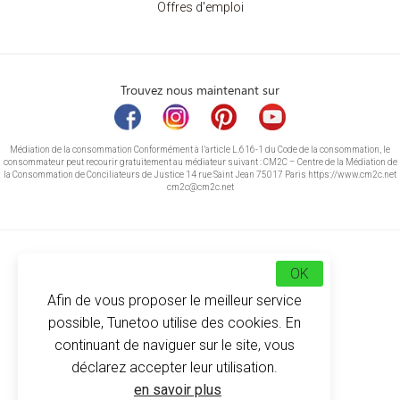
Offres d'emploi
Trouvez nous maintenant sur
Médiation de la consommation Conformément à l’article L.616-1 du Code de la consommation, le
consommateur peut recourir gratuitement au médiateur suivant : CM2C – Centre de la Médiation de
la Consommation de Conciliateurs de Justice 14 rue Saint Jean 75017 Paris https://www.cm2c.net
cm2c@cm2c.net
OK
Afin de vous proposer le meilleur service
possible, Tunetoo utilise des cookies. En
continuant de naviguer sur le site, vous
déclarez accepter leur utilisation.
© Copyright 2026
-
Tunetoo
en savoir plus