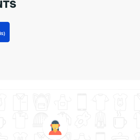
NTS
is)