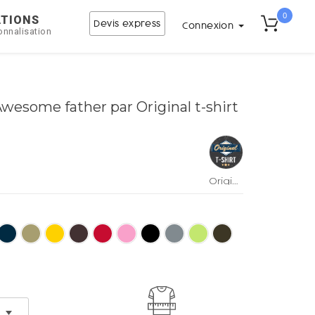
0
ATIONS
Devis express
Connexion
onnalisation
Awesome father par Original t-shirt
Original
t-shirt