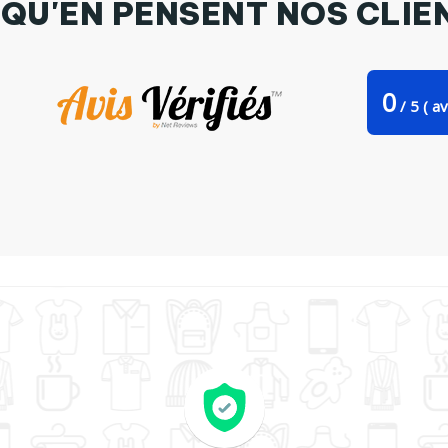
 QU'EN PENSENT NOS CLIE
0
/
5
(
av
ier avec poches Awesome father par Original t-shirt