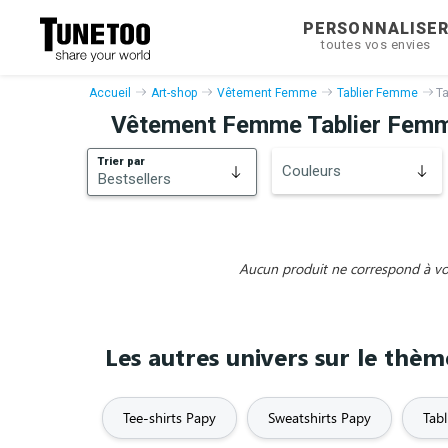
PERSONNALISE
toutes vos envies
Accueil
Art-shop
Vêtement Femme
Tablier Femme
T
Vêtement Femme Tablier Fem
Trier par
Couleurs
Bestsellers
Bestsellers
Nouveautés
Aucun produit ne correspond à vos 
Les autres univers sur le thè
Tee-shirts Papy
Sweatshirts Papy
Tabl