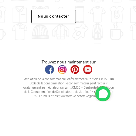
Nous contacter
Trouvez nous maintenant sur
Médiation de la consommation Conformément à l’article L.616-1 du
Code de la consommation, le consommateur peut recourir
gratuitement au médiateur suivant : CM2C – Centre de la Médiation
de la Consommation de Conciliateurs de Justice 14 rue Saint Jean
75017 Paris https://www.cm2c.net cm2c@cm2c.net