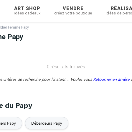
R
ART SHOP
VENDRE
RÉALIS
idées cadeaux
créez votre boutique
idées de pers
ablier Femme Papy
me Papy
0 résultats trouvés
critères de recherche pour l'instant ... Voulez vous
Retourner en arrière
me du Papy
iers Papy
Débardeurs Papy