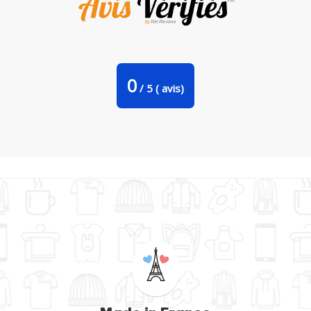
Tasse cuillère Chat sorcier d'halloween par GraphiCK-Kids
0
/
5
(
avis)