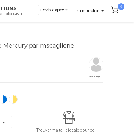
0
ATIONS
Devis express
Connexion
onnalisation
ie Mercury par mscaglione
mscaglione
Trouver ma taille idéale pour ce