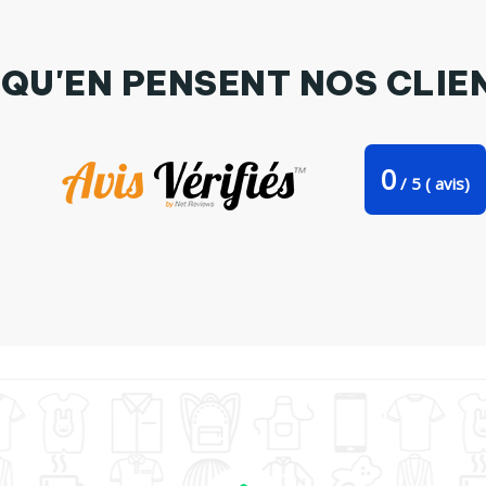
 QU'EN PENSENT NOS CLIE
0
/
5
(
avis)
Tasse cuillère Freddie Mercury par mscaglione