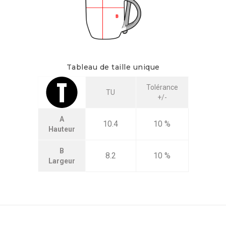
Tableau de taille unique
Tolérance
TU
+/-
A
10.4
10 %
Hauteur
B
8.2
10 %
Largeur