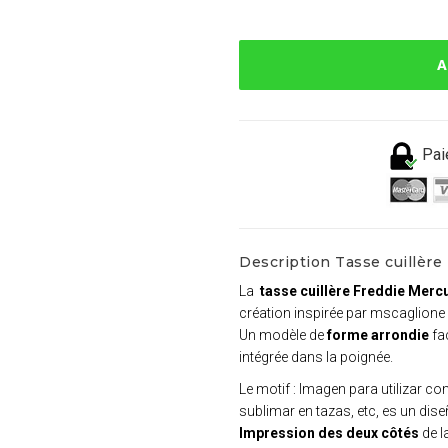
A
Pai
Description Tasse cuillère
La
tasse cuillère Freddie Merc
création inspirée par mscaglione 
Un modèle de
forme arrondie
fac
intégrée dans la poignée.
Le motif : Imagen para utilizar c
sublimar en tazas, etc, es un dis
Impression des deux côtés
de l