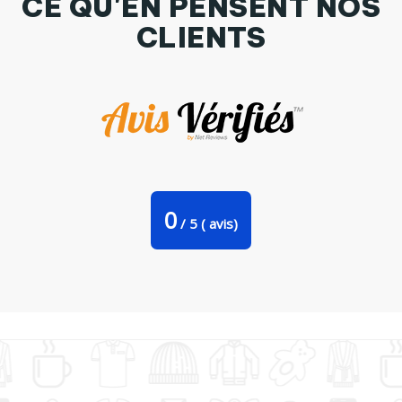
CE QU'EN PENSENT NOS
CLIENTS
Tasse cuillère Globe-Trotter 1 par Sheepandco
0
/
5
(
avis)