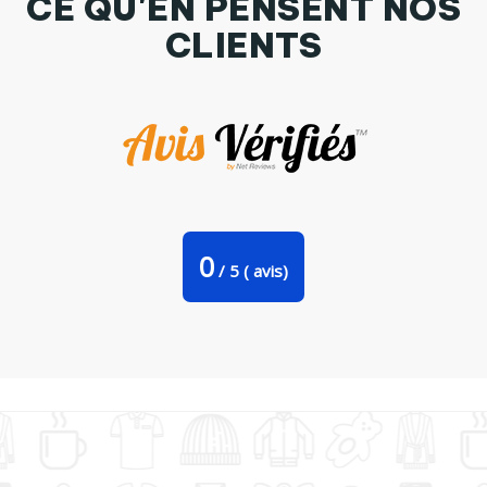
CE QU'EN PENSENT NOS
CLIENTS
Tasse cuillère Halloween Pirate par Romain
0
/
5
(
avis)