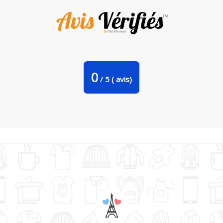
Tasse cuillère ICON par Eldiegodimas
0
/
5
(
avis)