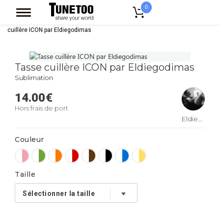
0
Accueil
Accessoires Casquettes
Mugs
Mug Bicolore
Tasse
cuillère ICON par Eldiegodimas
Tasse cuillère ICON par Eldiegodimas
Sublimation
14.00
€
Hors frais de port
Eldiegodimas
Couleur
Taille