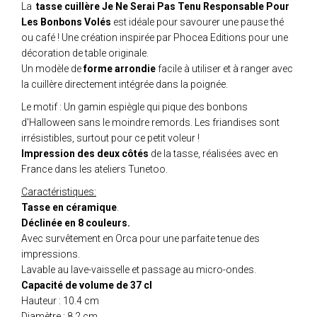
La
tasse cuillère Je Ne Serai Pas Tenu Responsable Pour
Les Bonbons Volés
est idéale pour savourer une pause thé
ou café ! Une création inspirée par Phocea Editions pour une
décoration de table originale.
Un modèle de
forme arrondie
facile à utiliser et à ranger avec
la cuillère directement intégrée dans la poignée.
Le motif : Un gamin espiègle qui pique des bonbons
d'Halloween sans le moindre remords. Les friandises sont
irrésistibles, surtout pour ce petit voleur !
Impression des deux côtés
de la tasse, réalisées avec en
France dans les ateliers Tunetoo.
Caractéristiques:
Tasse en céramique
.
Déclinée en 8 couleurs.
Avec survêtement en Orca pour une parfaite tenue des
impressions.
Lavable au lave-vaisselle et passage au micro-ondes.
Capacité de volume de 37 cl
Hauteur : 10.4 cm
Diamètre : 8.2 cm