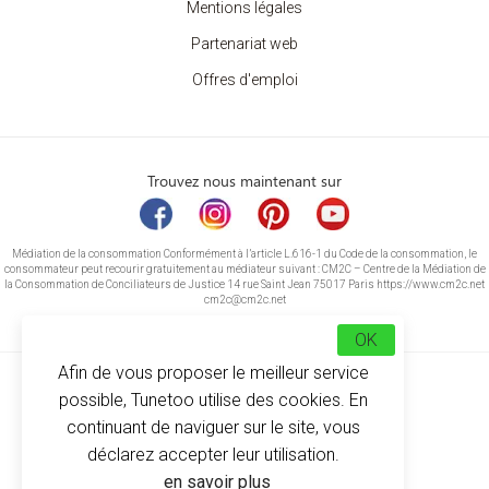
Mentions légales
Partenariat web
Offres d'emploi
Trouvez nous maintenant sur
Médiation de la consommation Conformément à l’article L.616-1 du Code de la consommation, le
consommateur peut recourir gratuitement au médiateur suivant : CM2C – Centre de la Médiation de
la Consommation de Conciliateurs de Justice 14 rue Saint Jean 75017 Paris https://www.cm2c.net
cm2c@cm2c.net
OK
Afin de vous proposer le meilleur service
possible, Tunetoo utilise des cookies. En
continuant de naviguer sur le site, vous
déclarez accepter leur utilisation.
© Copyright 2026
-
Tunetoo
en savoir plus