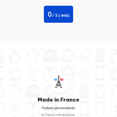
Les Bonbons Volés par Phocea Editions
0
/
5
(
avis)
Made in France
Produits personnalisés
en France métropolitaine.