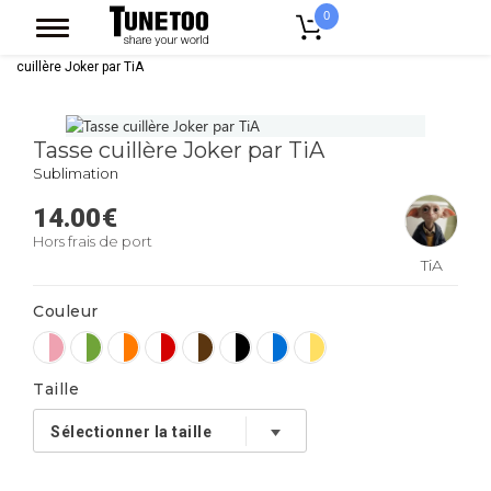
0
Accueil
Accessoires Casquettes
Mugs
Mug Bicolore
Tasse
cuillère Joker par TiA
Tasse cuillère Joker par TiA
Sublimation
14.00
€
Hors frais de port
TiA
Couleur
Taille