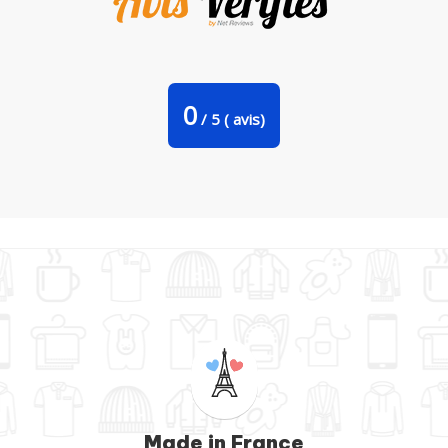
Tasse cuillère Joker par TiA
0
/
5
(
avis)
Made in France