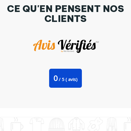
CE QU'EN PENSENT NOS
CLIENTS
Tasse cuillère Kaonashi par Victoria Design
0
/
5
(
avis)