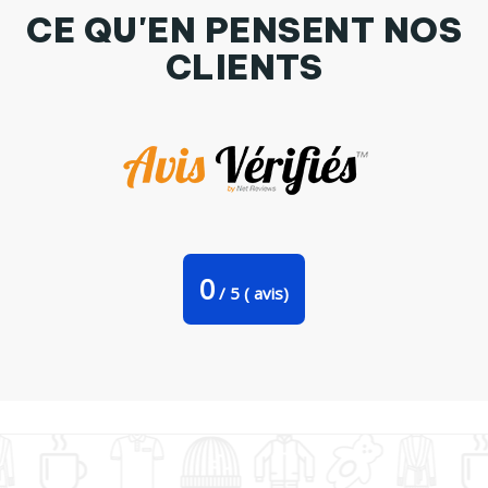
CE QU'EN PENSENT NOS
CLIENTS
Tasse cuillère la misere la fortune ou la mort par bwilfy
0
/
5
(
avis)