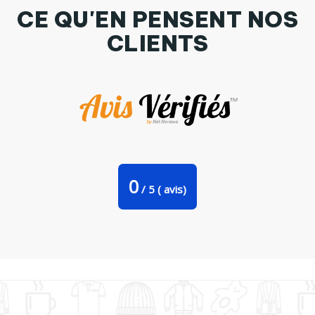
CE QU'EN PENSENT NOS
CLIENTS
Tasse cuillère Logo GEL classic par Gerome En Live
0
/
5
(
avis)