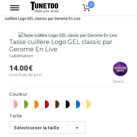
0
Accueil
Accessoires Casquettes
Mugs
Mug Bicolore
Tasse
cuillère Logo GEL classic par Gerome En Live
Tasse cuillère Logo GEL classic par
Gerome En Live
Sublimation
14.00
€
Hors frais de port
Gerome
En
Couleur
Live
Taille