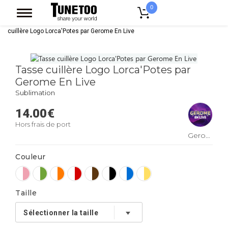
0
Accueil
Accessoires Casquettes
Mugs
Mug Bicolore
Tasse
cuillère Logo Lorca'Potes par Gerome En Live
Tasse cuillère Logo Lorca'Potes par
Gerome En Live
Sublimation
14.00
€
Hors frais de port
Gerome
En
Couleur
Live
Taille