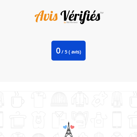
Tasse cuillère Logo Lorca'Potes par Gerome En Live
0
/
5
(
avis)