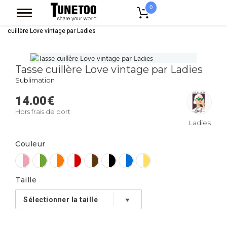
0
Accueil
Accessoires Casquettes
Mugs
Mug Bicolore
Tasse
cuillère Love vintage par Ladies
Tasse cuillère Love vintage par Ladies
Sublimation
14.00
€
Hors frais de port
Ladies
Couleur
Taille