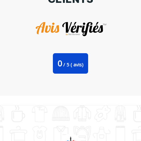
Tasse cuillère Love vintage par Ladies
0
/
5
(
avis)