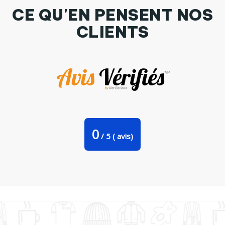
CE QU'EN PENSENT NOS
CLIENTS
Tasse cuillère Mjöllnir symbole viking par KronoArt
0
/
5
(
avis)