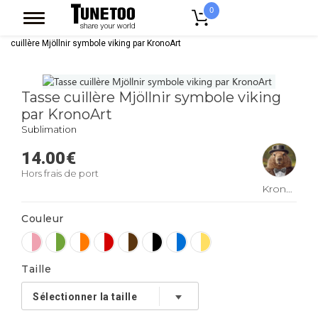
0
Accueil
Accessoires Casquettes
Mugs
Mug Bicolore
Tasse
cuillère Mjöllnir symbole viking par KronoArt
Tasse cuillère Mjöllnir symbole viking
par KronoArt
Sublimation
14.00
€
Hors frais de port
KronoArt
Couleur
Taille