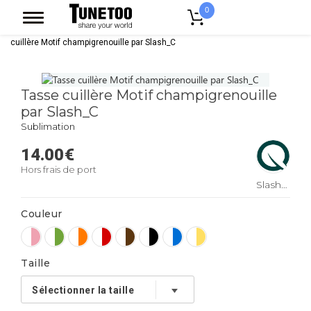
0
Accueil
Accessoires Casquettes
Mugs
Mug Bicolore
Tasse
cuillère Motif champigrenouille par Slash_C
Tasse cuillère Motif champigrenouille
par Slash_C
Sublimation
14.00
€
Hors frais de port
Slash_C
Couleur
Taille