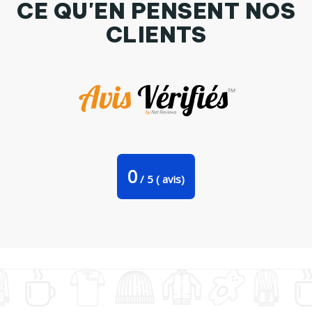
CE QU'EN PENSENT NOS
CLIENTS
Tasse cuillère Motif champigrenouille par Slash_C
0
/
5
(
avis)