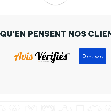
 QU'EN PENSENT NOS CLIE
0
/
5
(
avis)
Tasse cuillère Mouchiflard par faunezone