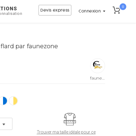
0
ATIONS
Devis express
Connexion
onnalisation
iflard par faunezone
faunezone
Trouver ma taille idéale pour ce