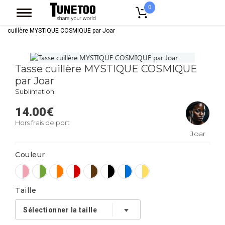
0
Accueil
Accessoires Casquettes
Mugs
Mug Bicolore
Tasse
cuillère MYSTIQUE COSMIQUE par Joar
Tasse cuillère MYSTIQUE COSMIQUE
par Joar
Sublimation
14.00
€
Hors frais de port
Joar
Couleur
Taille