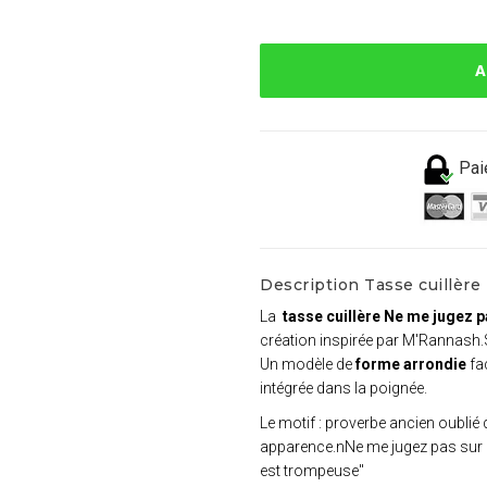
A
Pai
Description Tasse cuillèr
La
tasse cuillère Ne me jugez 
création inspirée par M'Rannash.
Un modèle de
forme arrondie
fac
intégrée dans la poignée.
Le motif : proverbe ancien oublié
apparence.nNe me jugez pas sur 
est trompeuse"