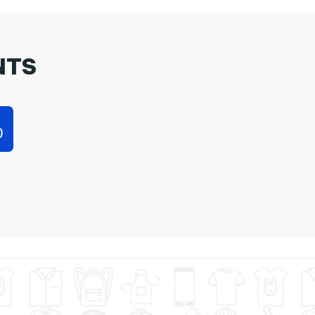
NTS
)