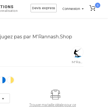
0
ATIONS
Devis express
Connexion
onnalisation
 jugez pas par M'Rannash.Shop
M'Rannash.Shop
Trouver ma taille idéale pour ce