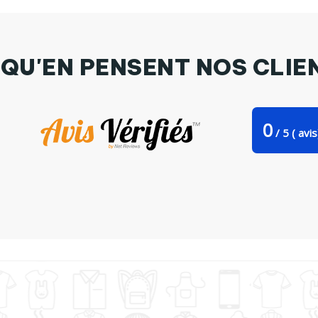
 QU'EN PENSENT NOS CLIE
0
/
5
(
avis
sse cuillère Ne me jugez pas par M'Rannash.Shop