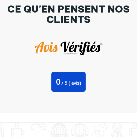
CE QU'EN PENSENT NOS
CLIENTS
Tasse cuillère Paris est mon Pays par Arepo
0
/
5
(
avis)