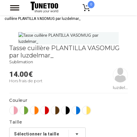
0
Accueil
Accessoires Casquettes
Mugs
Mug Bicolore
Tasse
cuillère PLANTILLA VASOMUG par luzdelmar_
Tasse cuillère PLANTILLA VASOMUG
par luzdelmar_
Sublimation
14.00
€
Hors frais de port
luzdelmar_
Couleur
Taille