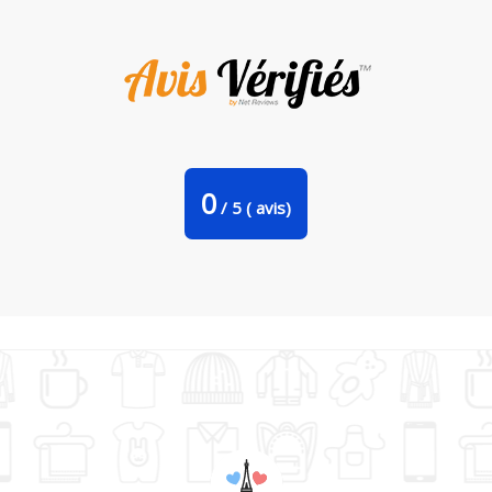
Tasse cuillère PLANTILLA VASOMUG par luzdelmar_
0
/
5
(
avis)