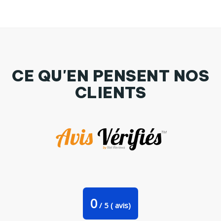
CE QU'EN PENSENT NOS
CLIENTS
Tasse cuillère Princesse brune aux yeux bruns avec une
robe rose par EmmaCreation
0
/
5
(
avis)