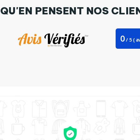
 QU'EN PENSENT NOS CLIE
0
/
5
(
av
e cuillère Raler c'est mon super pouvoir ! par Ladies