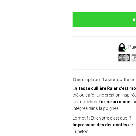
A
Pai
Description Tasse cuillère 
La
tasse cuillère Raler c'est m
thé ou café ! Une création inspiré
Un modèle de
forme arrondie
fac
intégrée dans la poignée.
Le motif : Et le votre c'est quoi ?
Impression des deux côtés
de l
Tunetoo.