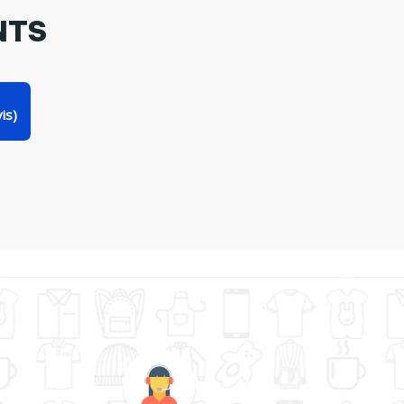
NTS
is)