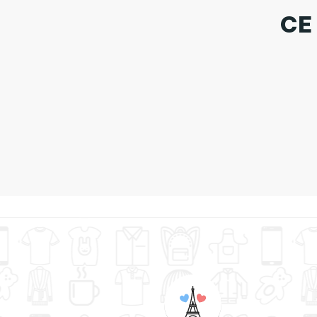
CE
Tass