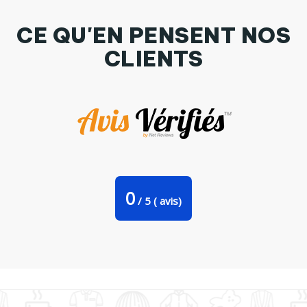
CE QU'EN PENSENT NOS
CLIENTS
Tasse cuillère The mutan donut par Darkafreak
0
/
5
(
avis)