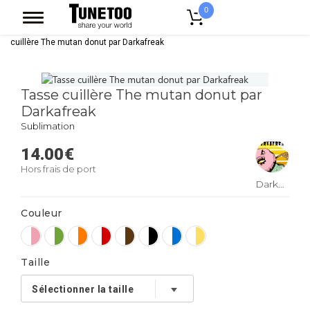
0
Accueil
Accessoires Casquettes
Mugs
Mug Bicolore
Tasse
cuillère The mutan donut par Darkafreak
Tasse cuillère The mutan donut par
Darkafreak
Sublimation
14.00
€
Hors frais de port
Darkafreak
Couleur
Taille