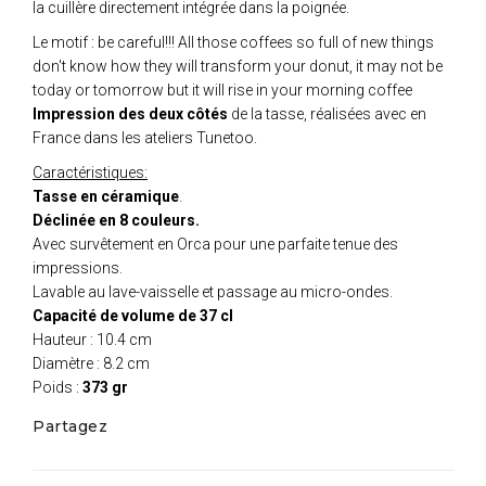
la cuillère directement intégrée dans la poignée.
Le motif : be careful!!! All those coffees so full of new things
don't know how they will transform your donut, it may not be
today or tomorrow but it will rise in your morning coffee
Impression des deux côtés
de la tasse, réalisées avec en
France dans les ateliers Tunetoo.
Caractéristiques:
Tasse en céramique
.
Déclinée en 8 couleurs.
Avec survêtement en Orca pour une parfaite tenue des
impressions.
Lavable au lave-vaisselle et passage au micro-ondes.
Capacité de volume de 37 cl
Hauteur : 10.4 cm
Diamètre : 8.2 cm
Poids :
373 gr
Partagez