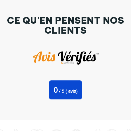
CE QU'EN PENSENT NOS
CLIENTS
Tasse cuillère Zoro Roronoa - One piece par Rtom13
0
/
5
(
avis)