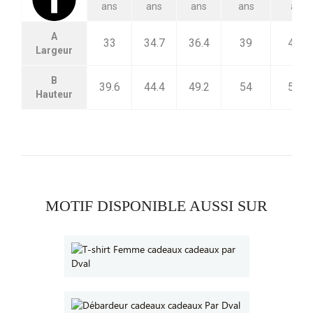
ans
ans
ans
ans
ans
A
33
34.7
36.4
39
42.5
Largeur
B
39.6
44.4
49.2
54
58.8
Hauteur
MOTIF DISPONIBLE AUSSI SUR