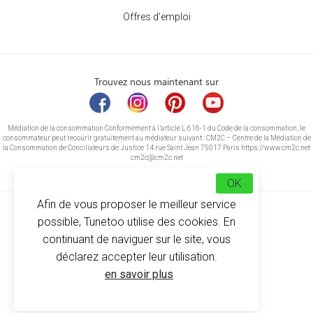
Offres d'emploi
Trouvez nous maintenant sur
Médiation de la consommation Conformément à l’article L.616-1 du Code de la consommation, le
consommateur peut recourir gratuitement au médiateur suivant : CM2C – Centre de la Médiation de
la Consommation de Conciliateurs de Justice 14 rue Saint Jean 75017 Paris https://www.cm2c.net
cm2c@cm2c.net
OK
Afin de vous proposer le meilleur service
possible, Tunetoo utilise des cookies. En
continuant de naviguer sur le site, vous
déclarez accepter leur utilisation.
© Copyright 2026
-
Tunetoo
en savoir plus