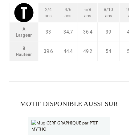
2/4
4/6
6/8
8/10
10/12
ans
ans
ans
ans
ans
A
33
34.7
36.4
39
42.5
Largeur
B
39.6
44.4
49.2
54
58.8
Hauteur
MOTIF DISPONIBLE AUSSI SUR