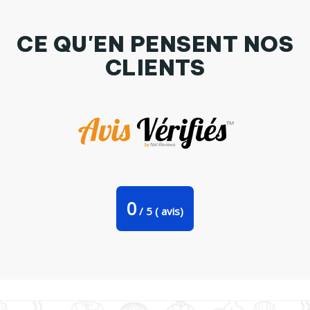
CE QU'EN PENSENT NOS
CLIENTS
T-shirt Enfant Clàsico Par cazadoras
0
/
5
(
avis)