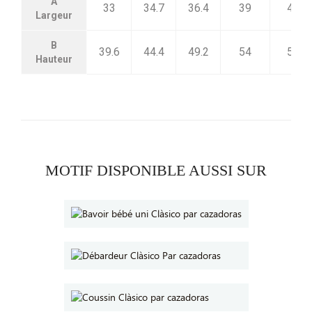
A
33
34.7
36.4
39
42.5
Largeur
B
39.6
44.4
49.2
54
58.8
Hauteur
MOTIF DISPONIBLE AUSSI SUR