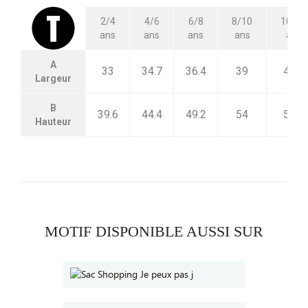
2/4
4/6
6/8
8/10
10/12
ans
ans
ans
ans
ans
A
33
34.7
36.4
39
42.5
Largeur
B
39.6
44.4
49.2
54
58.8
Hauteur
MOTIF DISPONIBLE AUSSI SUR