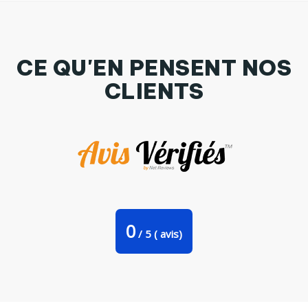
CE QU'EN PENSENT NOS
CLIENTS
T-shirt Enfant Je peux pas j'ai licorne Par Benichan
0
/
5
(
avis)