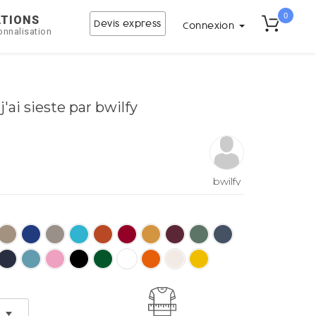
0
ATIONS
Devis express
Connexion
onnalisation
'ai sieste par bwilfy
bwilfy