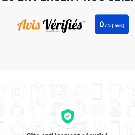
0
/
5
(
avis)
Tote-bag je peux pas j'ai sieste par bwilfy