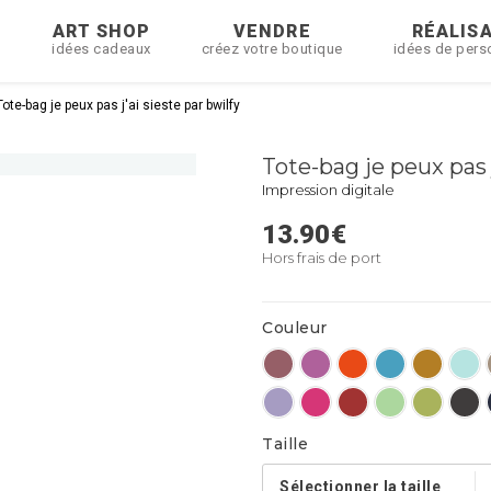
R
ART SHOP
VENDRE
RÉALIS
idées cadeaux
créez votre boutique
idées de pers
Tote-bag je peux pas j'ai sieste par bwilfy
Tote-bag je peux pas j
Impression digitale
13.90
€
Hors frais de port
Couleur
Taille