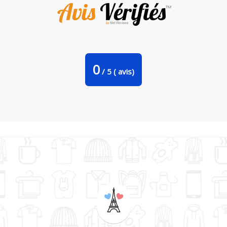
Tote-bag je peux pas j'ai spacex par bwilfy
0
/
5
(
avis)