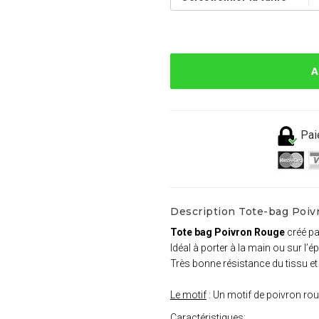
A
Pai
Description Tote-bag Poi
Tote bag Poivron Rouge
créé p
Idéal à porter à la main ou sur l’é
Très bonne résistance du tissu e
Le motif
: Un motif de poivron ro
Caractéristiques
: