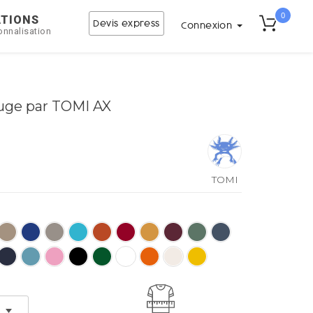
0
ATIONS
Devis express
Connexion
onnalisation
uge par TOMI AX
TOMI
AX