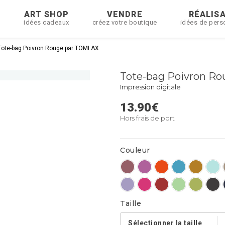
R
ART SHOP
VENDRE
RÉALIS
idées cadeaux
créez votre boutique
idées de pers
Tote-bag Poivron Rouge par TOMI AX
Tote-bag Poivron Ro
Impression digitale
13.90
€
Hors frais de port
Couleur
Taille