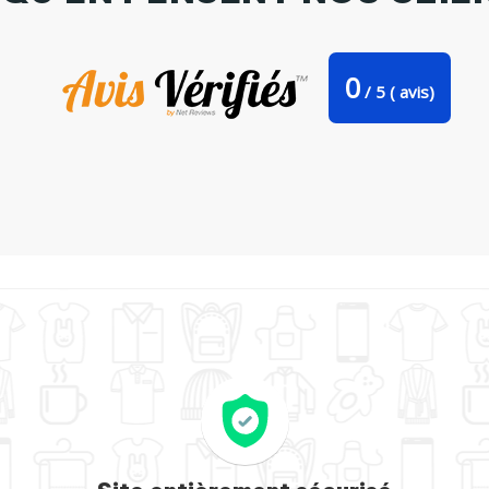
0
/
5
(
avis)
Tote-bag Poivron Rouge par TOMI AX