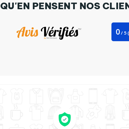
 QU'EN PENSENT NOS CLIE
0
/
5
(
ag Stanley Stella Aujourd'hui - Demain EVG par tunetoo