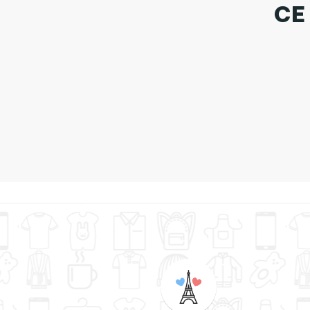
CE
Tote B