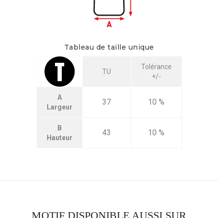
Tableau de taille unique
Tolérance
TU
+/-
A
37
10 %
Largeur
B
43
10 %
Hauteur
MOTIF DISPONIBLE AUSSI SUR