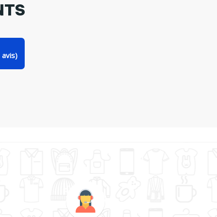
NTS
avis)