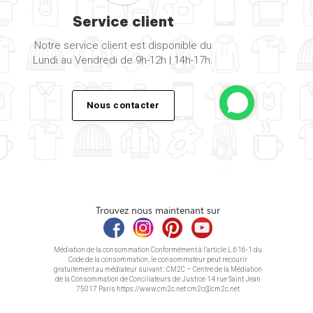
Service client
Notre service client est disponible du
Lundi au Vendredi de 9h-12h | 14h-17h.
Nous contacter
Trouvez nous maintenant sur
Médiation de la consommation Conformément à l’article L.616-1 du
Code de la consommation, le consommateur peut recourir
gratuitement au médiateur suivant : CM2C – Centre de la Médiation
de la Consommation de Conciliateurs de Justice 14 rue Saint Jean
75017 Paris https://www.cm2c.net cm2c@cm2c.net