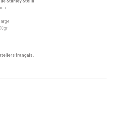
ue Stanley Stella
pun
large
300gr
ateliers français.