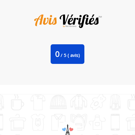
Tote Bag Stanley Stella Bordelais/Bordelaise par tunetoo
0
/
5
(
avis)