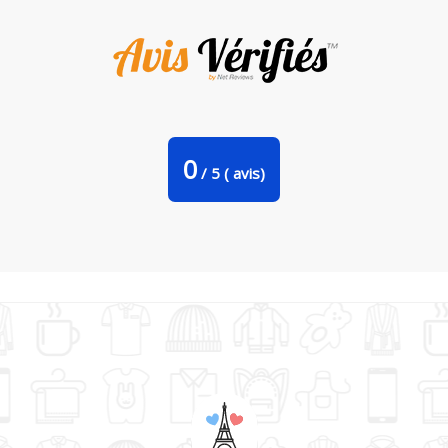
Tote Bag Stanley Stella Butterfly effect par VincelaR
0
/
5
(
avis)