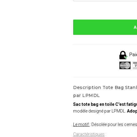
A
Pai
Description Tote Bag Stanl
par LPMDL
Sac tote bag en toile C'est fat
modèle designé par LPMDL.
Adopt
Le motif
: Désolée pour les cerne
Caractéristiques
: