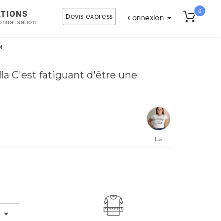
0
ATIONS
Devis express
Connexion
onnalisation
DL
la C'est fatiguant d'être une
La
boutique
de
Laura