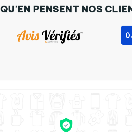
 QU'EN PENSENT NOS CLIE
0
tanley Stella C'est fatiguant d'être une maman par LPMDL