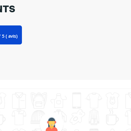
NTS
/
5
(
avis)