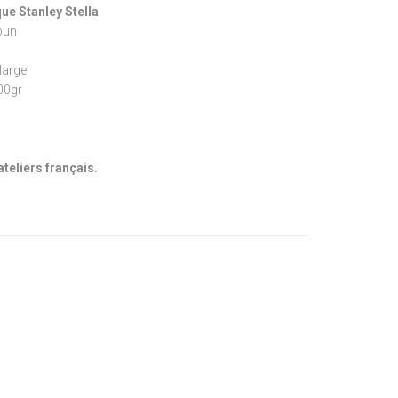
ue Stanley Stella
pun
large
300gr
ateliers français.