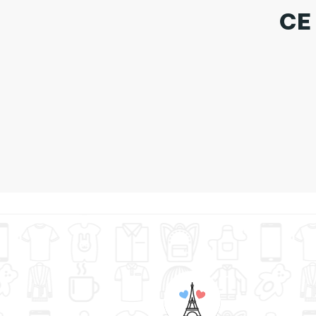
CE
Tote Bag S