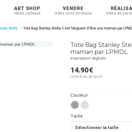
R
ART SHOP
VENDRE
RÉALIS
idées cadeaux
créez votre boutique
idées de pers
nley Stella
Tote Bag Stanley Stella C'est fatiguant d'être une maman par LPM
Tote Bag Stanley Stel
maman par LPMDL
Impression digitale
14.90
€
Hors frais de port
Couleur
Taille