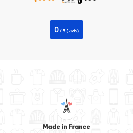
Tote Bag Stanley Stella C'est lequel zizou par tunetoo
0
/
5
(
avis)
Made in France