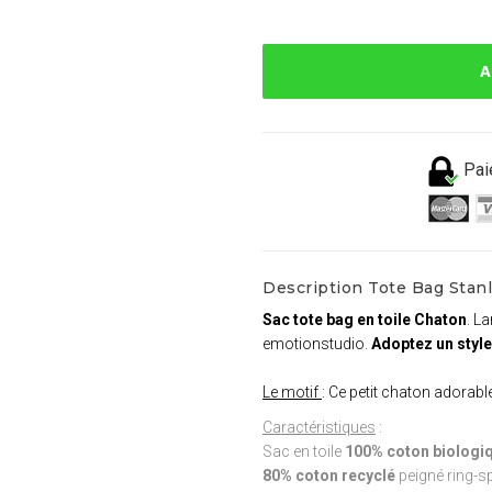
A
Pai
Description Tote Bag Stanl
Sac tote bag en toile Chaton
. L
emotionstudio.
Adoptez un style
Le motif
: Ce petit chaton adorab
Caractéristiques
:
Sac en toile
100% coton biologiq
80% coton recyclé
peigné ring-s