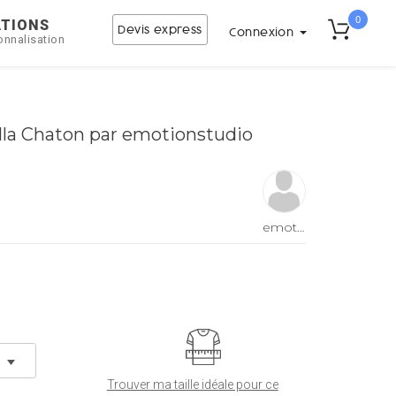
0
ATIONS
Devis express
Connexion
onnalisation
lla Chaton par emotionstudio
emotionstudio
Trouver ma taille idéale pour ce