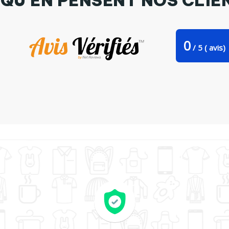
 QU'EN PENSENT NOS CLIE
0
/
5
(
avis)
ote Bag Stanley Stella Chaton par emotionstudio