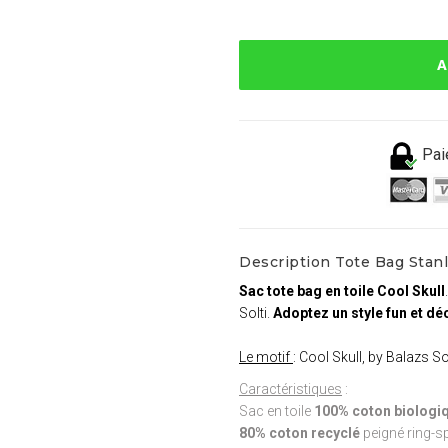
A
Pai
Description Tote Bag Stanle
Sac tote bag en toile Cool Skull
Solti.
Adoptez un style fun et dé
Le motif
: Cool Skull, by Balazs So
Caractéristiques
:
Sac en toile
100% coton biologiq
80% coton recyclé
peigné ring-s