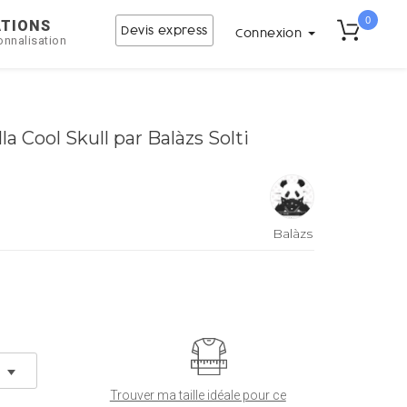
0
ATIONS
Devis express
Connexion
onnalisation
a Cool Skull par Balàzs Solti
Balàzs
Solti
Trouver ma taille idéale pour ce