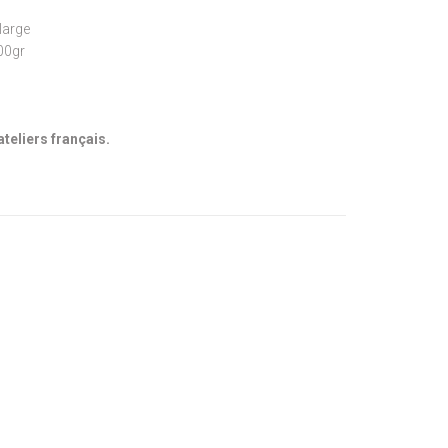
large
300gr
ateliers français.