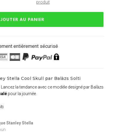
produit
JOUTER AU PANIER
ement entièrement sécurisé
y Stella Cool Skull par Balàzs Solti
. Lancez la tendance avec ce modèle designé par Balàzs
calé
pour la journée.
lti
ue Stanley Stella
pun