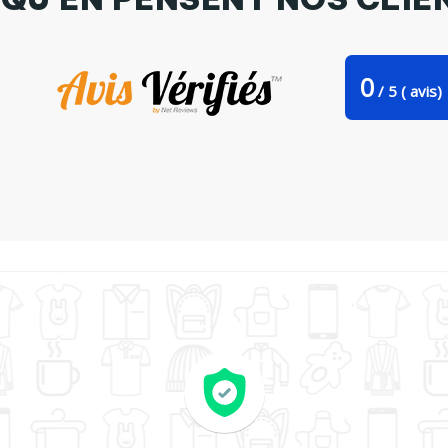
0
/
5
(
avis)
ote Bag Stanley Stella Cool Skull par Balàzs Solti