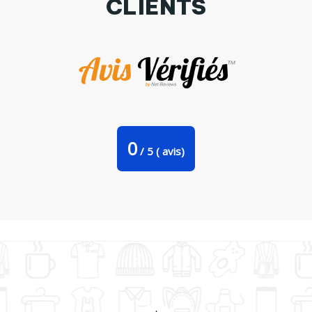
CLIENTS
Tote Bag Stanley Stella Déclaration d’amour par Tumoli
0
/
5
(
avis)