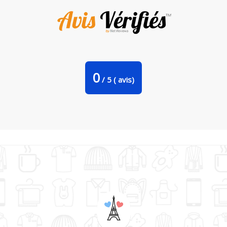
Tote Bag Stanley Stella Demoiselle d'honneur par A.L.I.
0
/
5
(
avis)