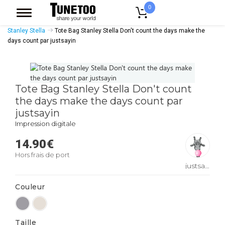
0
Accueil
Accessoires Casquettes
Tote Bags
Tote Bags Coton Bio
Stanley Stella
Tote Bag Stanley Stella Don't count the days make the
days count par justsayin
Tote Bag Stanley Stella Don't count
the days make the days count par
justsayin
Impression digitale
14.90
€
Hors frais de port
justsayin
Couleur
Taille