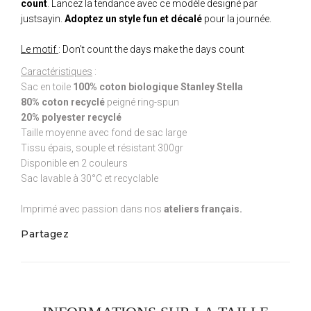
count
. Lancez la tendance avec ce modèle designé par
justsayin.
Adoptez un style fun et décalé
pour la journée.
Le motif
: Don't count the days make the days count
Caractéristiques
:
Sac en toile
100% coton biologique Stanley Stella
80% coton recyclé
peigné ring-spun
20% polyester recyclé
Taille moyenne avec fond de sac large
Tissu épais, souple et résistant 300gr
Disponible en 2 couleurs
Sac lavable à 30°C et recyclable
Imprimé avec passion dans nos
ateliers français.
Partagez