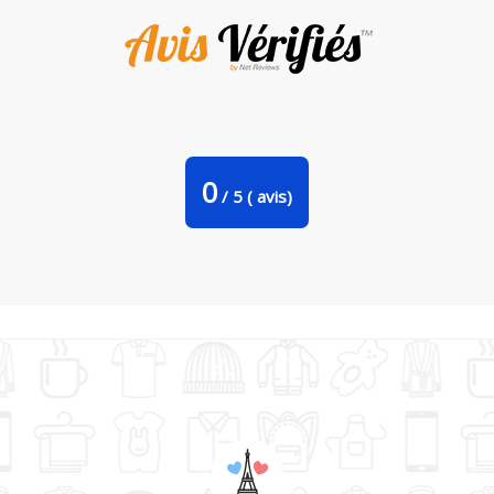
Tote Bag Stanley Stella Don't count the days make the
days count par justsayin
0
/
5
(
avis)