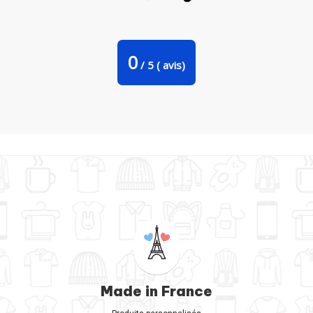
Tote Bag Stanley Stella enfant par Graff4Art
0
/
5
(
avis)
Made in France