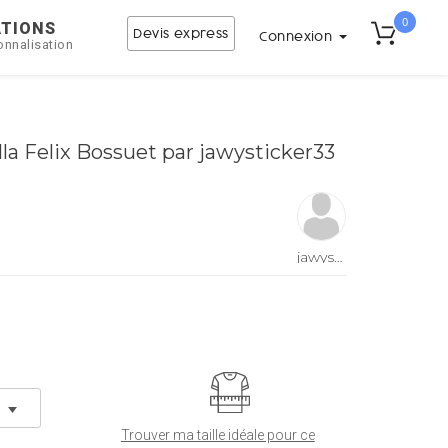
0
ATIONS
Devis express
Connexion
onnalisation
la Felix Bossuet par jawysticker33
jawysticker33
Trouver ma taille idéale pour ce