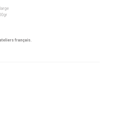
large
300gr
ateliers français.