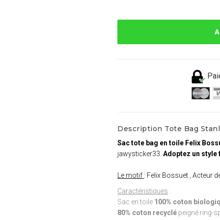
A
Pai
Description Tote Bag Stanl
Sac tote bag en toile Felix Boss
jawysticker33.
Adoptez un style 
Le motif
: Felix Bossuet , Acteur d
Caractéristiques
:
Sac en toile
100% coton biologiq
80% coton recyclé
peigné ring-s