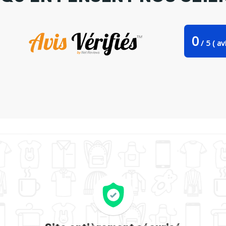
0
/
5
(
avi
e Bag Stanley Stella Felix Bossuet par jawysticker33