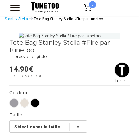
0
Accueil
Accessoires Casquettes
Tote Bags
Tote Bags Coton Bio
Stanley Stella
Tote Bag Stanley Stella #Fire par tunetoo
Tote Bag Stanley Stella #Fire par
tunetoo
Impression digitale
14.90
€
Hors frais de port
Tunetoo
Couleur
Taille