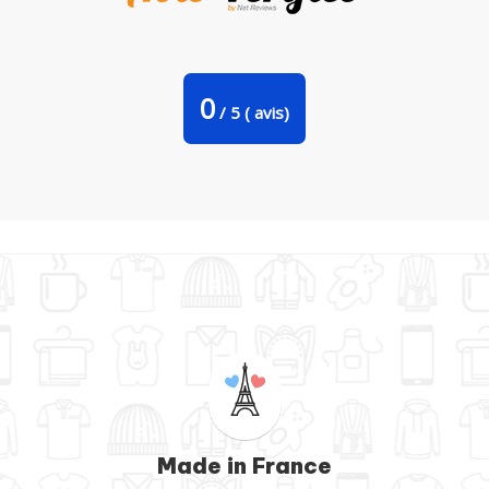
Tote Bag Stanley Stella #Fire par tunetoo
0
/
5
(
avis)
Made in France